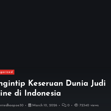
gorized
gintip Keseruan Dunia Judi
ine di Indonesia
rriedhoopoe30
March 10, 2026
0
72340 views