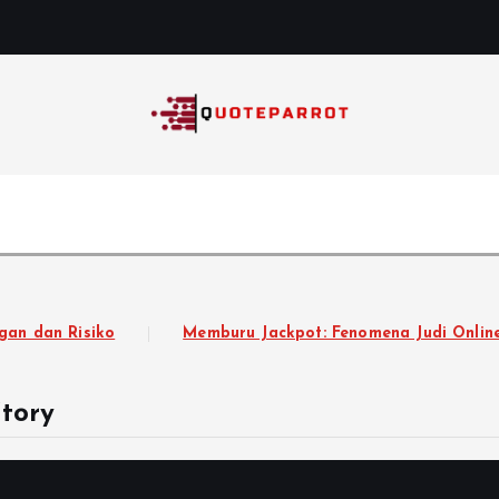
Memburu Jackpot: Fenomena Judi Online di Indonesia
tory