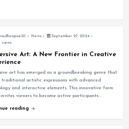
rriedhoopoe30
News
September 27, 2024
 views
rsive Art: A New Frontier in Creative
erience
sive art has emerged as a groundbreaking genre that
 traditional artistic expressions with advanced
logy and interactive elements. This innovative form
 invites viewers to become active participants…
inue reading