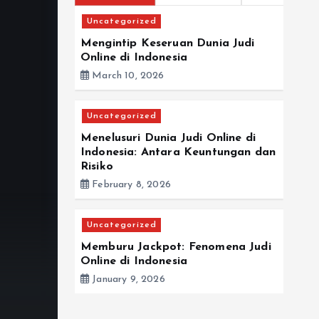
Uncategorized
Mengintip Keseruan Dunia Judi
Online di Indonesia
March 10, 2026
Uncategorized
Menelusuri Dunia Judi Online di
Indonesia: Antara Keuntungan dan
Risiko
Uncategorized
February 8, 2026
Menelusuri Dunia Judi
Uncategorized
Indonesia: Antara Ke
Memburu Jackpot: Fenomena Judi
Online di Indonesia
Risiko
January 9, 2026
By
worriedhoopoe30
February 8, 2026