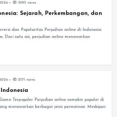
2024
3995 views
onesia: Sejarah, Perkembangan, dan
oversi dan Popularitas Perjudian online di Indonesia
. Dari satu sisi, perjudian online menawarkan
2024
2771 views
 Indonesia
n Game Terpopuler Perjudian online semakin populer di
 yang menawarkan berbagai jenis permainan. Meskipun