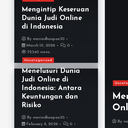
Mengintip Keseruan
Dunia Judi Online
di Indonesia
By
worriedhoopoe30
March 10, 2026
0
72340 views
Uncategorized
Menelusuri Dunia
Judi Online di
am Judi Online di
Uncate
Indonesia: Antara
ri Poker hingga
Men
Keuntungan dan
Risiko
tsbook
Onl
By
worriedhoopoe30
er 11, 2025
0
4864 views
By
wo
February 8, 2026
0