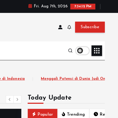
Fri. Aug 7th, 2026
7:34:13 PM
Subscribe
Menggali Potensi di Dunia Judi Online Indonesia
Be
Today Update
Popular
Trending
Recent