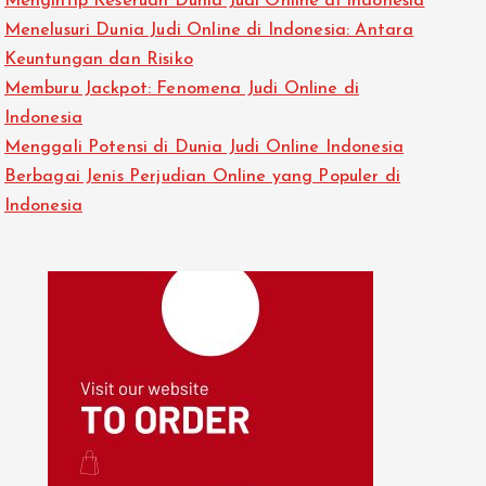
Mengintip Keseruan Dunia Judi Online di Indonesia
Menelusuri Dunia Judi Online di Indonesia: Antara
Keuntungan dan Risiko
Memburu Jackpot: Fenomena Judi Online di
Indonesia
Menggali Potensi di Dunia Judi Online Indonesia
Berbagai Jenis Perjudian Online yang Populer di
Indonesia