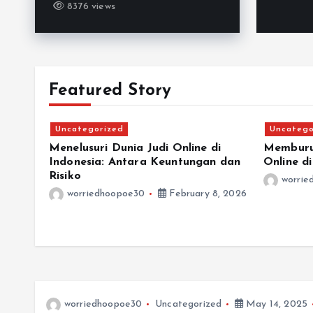
8376 views
Featured Story
Uncategorized
Uncatego
i
Menelusuri Dunia Judi Online di
Memburu
Indonesia: Antara Keuntungan dan
Online d
Risiko
 2026
worrie
worriedhoopoe30
February 8, 2026
worriedhoopoe30
Uncategorized
May 14, 2025