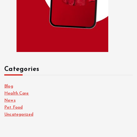
Categories
Blog
Health Care
News
Pet Food
Uncategorized