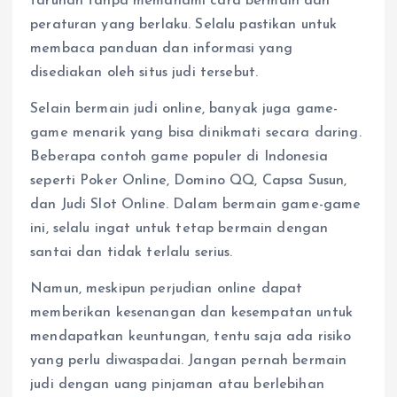
taruhan tanpa memahami cara bermain dan
peraturan yang berlaku. Selalu pastikan untuk
membaca panduan dan informasi yang
disediakan oleh situs judi tersebut.
Selain bermain judi online, banyak juga game-
game menarik yang bisa dinikmati secara daring.
Beberapa contoh game populer di Indonesia
seperti Poker Online, Domino QQ, Capsa Susun,
dan Judi Slot Online. Dalam bermain game-game
ini, selalu ingat untuk tetap bermain dengan
santai dan tidak terlalu serius.
Namun, meskipun perjudian online dapat
memberikan kesenangan dan kesempatan untuk
mendapatkan keuntungan, tentu saja ada risiko
yang perlu diwaspadai. Jangan pernah bermain
judi dengan uang pinjaman atau berlebihan