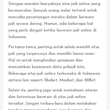
Dengan semakin banyaknya situs judi online yang
bermunculan, banyak orang mulai tertarik untuk
mencoba peruntungan mereka dalam bermain
judi secara daring. Namun, ada beberapa hal
yang perlu diingat ketika bermain judi online di
Indonesia.
Pertama-tama, penting untuk selalu memilih situs
judi yang terpercaya dan memiliki lisensi resmi.
Hal ini untuk menghindari penipuan dan
memastikan keamanan data pribadi kita.
Beberapa situs judi online terkemuka di Indonesia
antara lain seperti Sbobet, Maxbet, dan 88Bet.
Selain itu, penting juga untuk memahami aturan
dan ketentuan bermain di situs judi online
tersebut. Jangan terburu-buru dalam melakukan