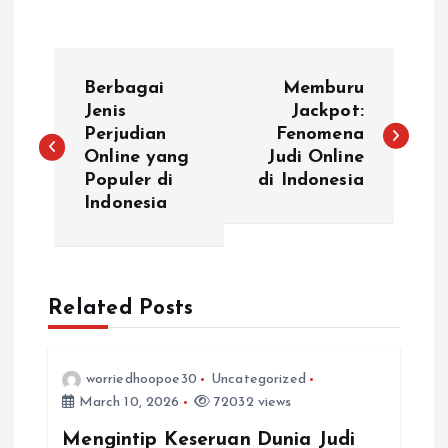
P
Berbagai
Memburu
o
Jenis
Jackpot:
Perjudian
Fenomena
Online yang
Judi Online
s
Populer di
di Indonesia
Indonesia
t
n
a
Related Posts
v
worriedhoopoe30
Uncategorized
i
March 10, 2026
72032 views
Mengintip Keseruan Dunia Judi