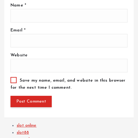
Name
*
Email
*
Website
Save my name, email, and website in this browser
for the next time I comment.
slot online
slot88