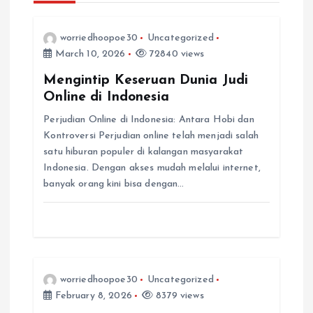
g
worriedhoopoe30
Uncategorized
March 10, 2026
72840 views
a
Mengintip Keseruan Dunia Judi
t
Online di Indonesia
Perjudian Online di Indonesia: Antara Hobi dan
i
Kontroversi Perjudian online telah menjadi salah
satu hiburan populer di kalangan masyarakat
o
Indonesia. Dengan akses mudah melalui internet,
banyak orang kini bisa dengan…
n
worriedhoopoe30
Uncategorized
February 8, 2026
8379 views