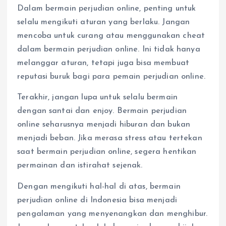
Dalam bermain perjudian online, penting untuk
selalu mengikuti aturan yang berlaku. Jangan
mencoba untuk curang atau menggunakan cheat
dalam bermain perjudian online. Ini tidak hanya
melanggar aturan, tetapi juga bisa membuat
reputasi buruk bagi para pemain perjudian online.
Terakhir, jangan lupa untuk selalu bermain
dengan santai dan enjoy. Bermain perjudian
online seharusnya menjadi hiburan dan bukan
menjadi beban. Jika merasa stress atau tertekan
saat bermain perjudian online, segera hentikan
permainan dan istirahat sejenak.
Dengan mengikuti hal-hal di atas, bermain
perjudian online di Indonesia bisa menjadi
pengalaman yang menyenangkan dan menghibur.