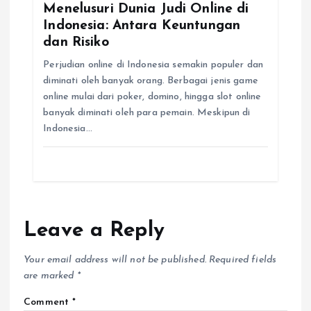
Menelusuri Dunia Judi Online di
Indonesia: Antara Keuntungan
dan Risiko
Perjudian online di Indonesia semakin populer dan
diminati oleh banyak orang. Berbagai jenis game
online mulai dari poker, domino, hingga slot online
banyak diminati oleh para pemain. Meskipun di
Indonesia…
Leave a Reply
Your email address will not be published.
Required fields
are marked
*
Comment
*