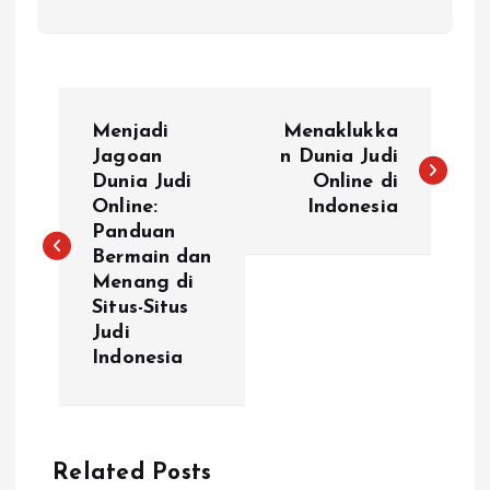
P
Menjadi
Menaklukka
o
Jagoan
n Dunia Judi
Dunia Judi
Online di
Online:
Indonesia
s
Panduan
Bermain dan
t
Menang di
Situs-Situs
n
Judi
Indonesia
a
v
Related Posts
i