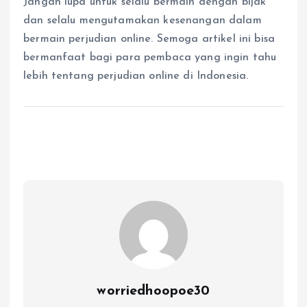
Jangan lupa untuk selalu bermain dengan bijak
dan selalu mengutamakan kesenangan dalam
bermain perjudian online. Semoga artikel ini bisa
bermanfaat bagi para pembaca yang ingin tahu
lebih tentang perjudian online di Indonesia.
worriedhoopoe30