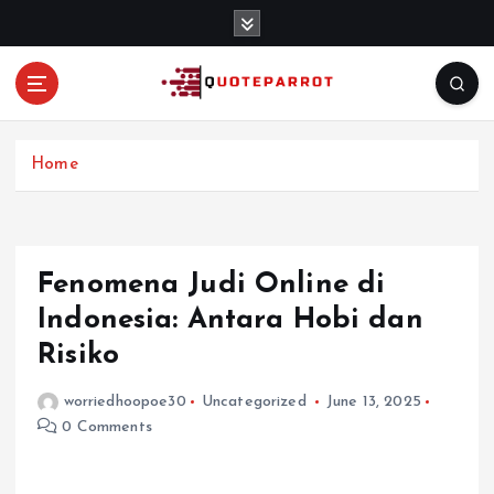
S
k
i
p
t
o
c
Home
o
n
t
e
Fenomena Judi Online di
n
Indonesia: Antara Hobi dan
t
Risiko
worriedhoopoe30
Uncategorized
June 13, 2025
0 Comments