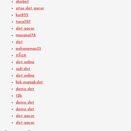
sbobet
situs slot gacor
g
koi855
tuna787
i
slot gacor
musang178
n
slot
pohonemas33
a
สล็อต
slot online
t
judi slot
slot online
i
link maniakslot
demo slot
12b
o
demo slot
demo slot
n
slot gacor
slot gacor