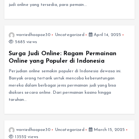
judi online yang tersedia, para pemain…
worriedhoopoe30
Uncategorized
April 14, 2025
5685 views
Surga Judi Online: Ragam Permainan
Online yang Populer di Indonesia
Perjudian online semakin populer di Indonesia dewasa ini.
Banyak orang tertarik untuk mencoba keberuntungan
mereka dalam berbagai jenis permainan judi yang bisa
diakses secara online. Dari permainan kasino hingga
taruhan…
worriedhoopoe30
Uncategorized
March 15, 2025
13552 views