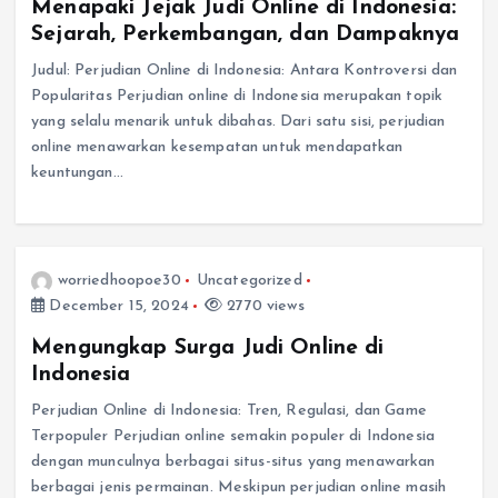
Menapaki Jejak Judi Online di Indonesia:
Sejarah, Perkembangan, dan Dampaknya
Judul: Perjudian Online di Indonesia: Antara Kontroversi dan
Popularitas Perjudian online di Indonesia merupakan topik
yang selalu menarik untuk dibahas. Dari satu sisi, perjudian
online menawarkan kesempatan untuk mendapatkan
keuntungan…
worriedhoopoe30
Uncategorized
December 15, 2024
2770 views
Mengungkap Surga Judi Online di
Indonesia
Perjudian Online di Indonesia: Tren, Regulasi, dan Game
Terpopuler Perjudian online semakin populer di Indonesia
dengan munculnya berbagai situs-situs yang menawarkan
berbagai jenis permainan. Meskipun perjudian online masih